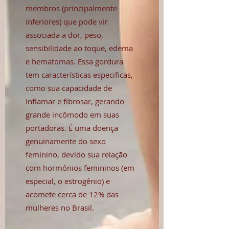
membros (principalmente
inferiores) que pode vir
associada a dor, peso,
sensibilidade ao toque, edema
e hematomas. Essa gordura
tem características especificas,
como sua capacidade de
inflamar e fibrosar, gerando
grande incômodo em suas
portadoras. É uma doença
genuinamente do sexo
feminino, devido sua relação
com hormônios femininos (em
especial, o estrogênio) e
acomete cerca de 12% das
mulheres no Brasil.