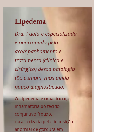
Lipedema
Dra. Paula é especializada
e apaixonada pelo
acompanhamento e
tratamento (clínico e
cirúrgico) dessa patologia
tão comum, mas ainda
pouco diagnosticada.
O Lipedema é uma doença
inflamatória do tecido
conjuntivo frouxo,
caracterizada pela deposição
anormal de gordura em