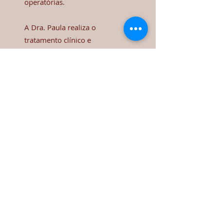
operatórias.
A Dra. Paula realiza o
tratamento clínico e
acompanhamento do Lipedema
em seu consultório e, em
muitos casos, também realiza a
Cirurgia Redutora de Lipedema,
com sua equipe cirúrgica que
conta com cirurgiã plástica e
fisioterapeuta, também
especializadas.
Se identificou? Quer melhorar e
controlar o seu Lipedema?
Agende uma consulta.