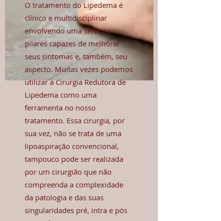
O tratamento do Lipedema é
clínico e multidisciplinar
envolvendo uma série de
pilares capazes de melhorar
seus sintomas e, também, seu
aspecto. Muitas vezes podemos
utilizar a Cirurgia Redutora de
Lipedema como uma
ferramenta no nosso
tratamento. Essa cirurgia, por
sua vez, não se trata de uma
lipoaspiração convencional,
tampouco pode ser realizada
por um cirurgião que não
compreenda a complexidade
da patologia e das suas
singularidades pré, intra e pós